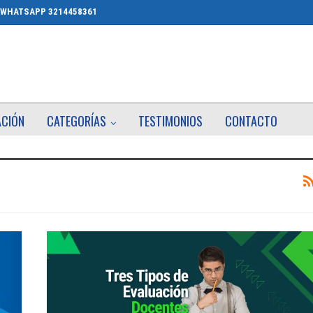
WHATSAPP 3214458361
ACIÓN
CATEGORÍAS
TESTIMONIOS
CONTACTO