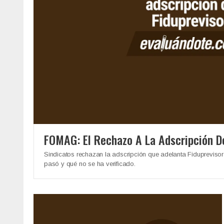
FOMAG: El Rechazo A La Adscripción D
Sindicatos rechazan la adscripción que adelanta Fiduprevisor
pasó y qué no se ha verificado.