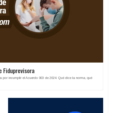
e Fiduprevisora
a por incumplir el Acuerdo 003 de 2024. Qué dice la norma, qué