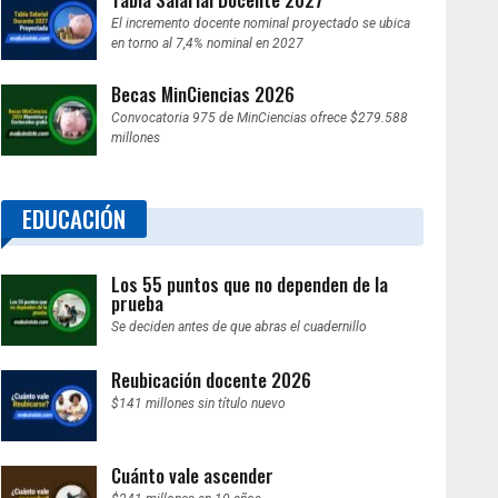
El incremento docente nominal proyectado se ubica
en torno al 7,4% nominal en 2027
Becas MinCiencias 2026
Convocatoria 975 de MinCiencias ofrece $279.588
millones
EDUCACIÓN
Los 55 puntos que no dependen de la
prueba
Se deciden antes de que abras el cuadernillo
Reubicación docente 2026
$141 millones sin título nuevo
Cuánto vale ascender