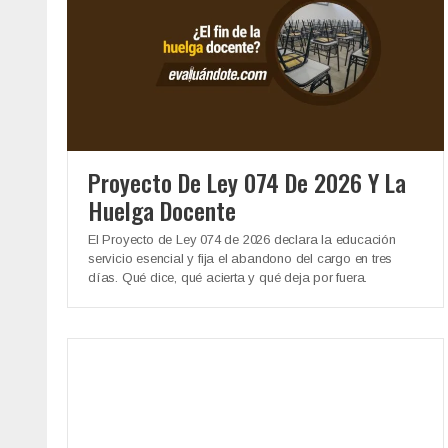
Proyecto De Ley 074 De 2026 Y La
Huelga Docente
El Proyecto de Ley 074 de 2026 declara la educación
servicio esencial y fija el abandono del cargo en tres
días. Qué dice, qué acierta y qué deja por fuera.