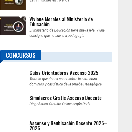
$241 millones en 10 años
Viviane Morales al Ministerio de
Educación
El Ministerio de Educación tiene nueva jefa. Y una
consigna que no suena a pedagogía
CONCURSOS
Guías Orientadoras Ascenso 2025
Todo lo que debes saber sobre la estructura,
dominios y casuística de la prueba Pedagógica
Simulacros Gratis Ascenso Docente
Diagnóstico Gratuito Online según Perfil
Ascenso y Reubicación Docente 2025–
2026