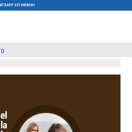
ATSAPP 3214458361
TO