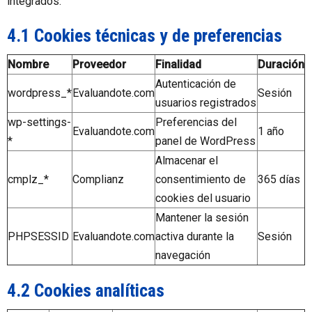
integrados.
4.1 Cookies técnicas y de preferencias
Nombre
Proveedor
Finalidad
Duración
Autenticación de
wordpress_*
Evaluandote.com
Sesión
usuarios registrados
wp-settings-
Preferencias del
Evaluandote.com
1 año
*
panel de WordPress
Almacenar el
cmplz_*
Complianz
consentimiento de
365 días
cookies del usuario
Mantener la sesión
PHPSESSID
Evaluandote.com
activa durante la
Sesión
navegación
4.2 Cookies analíticas