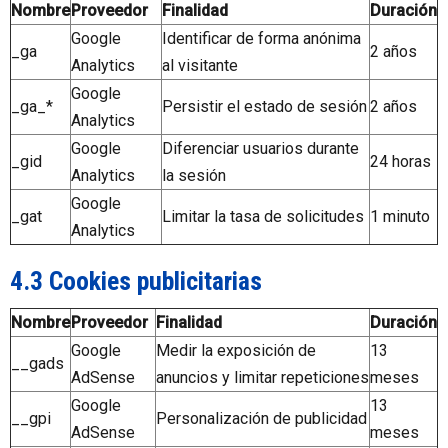
Nombre
Proveedor
Finalidad
Duración
Google
Identificar de forma anónima
_ga
2 años
Analytics
al visitante
Google
_ga_*
Persistir el estado de sesión
2 años
Analytics
Google
Diferenciar usuarios durante
_gid
24 horas
Analytics
la sesión
Google
_gat
Limitar la tasa de solicitudes
1 minuto
Analytics
4.3 Cookies publicitarias
Nombre
Proveedor
Finalidad
Duración
Google
Medir la exposición de
13
__gads
AdSense
anuncios y limitar repeticiones
meses
Google
13
__gpi
Personalización de publicidad
AdSense
meses