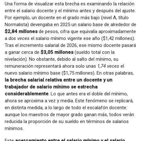
Una forma de visualizar esta brecha es examinando la relación
entre el salario docente y el mínimo antes y después del ajuste.
Por ejemplo, un docente en el grado más bajo (nivel A, título
Normalista) devengaba en 2025 un salario base de alrededor de
$2,84 millones
de pesos, cifra que equivalía aproximadamente
a
dos veces
el salario mínimo vigente ese año ($1,42 millones).
Tras el incremento salarial de 2026, ese mismo docente pasará
a ganar cerca de
$3,05 millones
(sueldo total con la
nivelación). No obstante, debido al salto del mínimo, su
remuneración representará ahora solo unas
1,74 veces
el
nuevo salario mínimo base ($1,75 millones). En otras palabras,
la brecha salarial relativa entre un docente y un
trabajador de salario mínimo se estrecha
considerablemente
. Lo que antes era el doble del mínimo,
ahora se aproxima a vez y media. Este fenómeno se replicará,
en distinta medida, a lo largo de todo el escalafón docente:
aunque los maestros de mayor grado ganan más, todos verán
reducida la proporción de su sueldo en términos de salarios
mínimos.
Este
acercamiento entre el salario mínimo y el salario