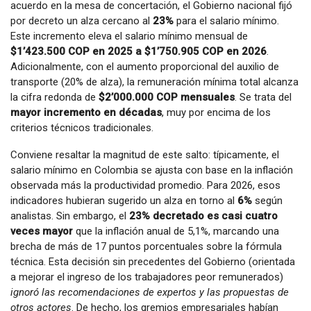
acuerdo en la mesa de concertación, el Gobierno nacional fijó
por decreto un alza cercano al
23%
para el salario mínimo.
Este incremento eleva el salario mínimo mensual de
$1’423.500 COP en 2025 a $1’750.905 COP en 2026
.
Adicionalmente, con el aumento proporcional del auxilio de
transporte (20% de alza), la remuneración mínima total alcanza
la cifra redonda de
$2’000.000 COP mensuales
. Se trata del
mayor incremento en décadas
, muy por encima de los
criterios técnicos tradicionales.
Conviene resaltar la magnitud de este salto: típicamente, el
salario mínimo en Colombia se ajusta con base en la inflación
observada más la productividad promedio. Para 2026, esos
indicadores hubieran sugerido un alza en torno al
6%
según
analistas. Sin embargo, el
23% decretado es casi cuatro
veces mayor
que la inflación anual de 5,1%, marcando una
brecha de más de 17 puntos porcentuales sobre la fórmula
técnica. Esta decisión sin precedentes del Gobierno (orientada
a mejorar el ingreso de los trabajadores peor remunerados)
ignoró las recomendaciones de expertos y las propuestas de
otros actores
. De hecho, los gremios empresariales habían