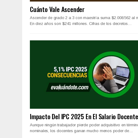
Cuánto Vale Ascender
Ascender de grado 2 a 3 con maestría suma $2.008.562 al 
En diez años son $241 millones. Cifras de los decretos…
Impacto Del IPC 2025 En El Salario Docent
Aunque ningún trabajador pierde poder adquisitivo en términ
nominales, los docentes ganan mucho menos poder de…