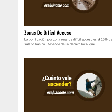
Zonas De Difícil Acceso
La bonificación por zona rural de difícil acceso es el 15% de
salario básico. Depende de un decreto local que…