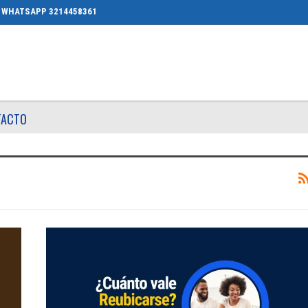
WHATSAPP 3214458361
TACTO