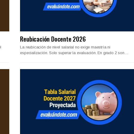
Reubicación Docente 2026
l
La reubicación de nivel salarial no exige maestría ni
especialización. Solo superar la evaluación. En grado 2 son…