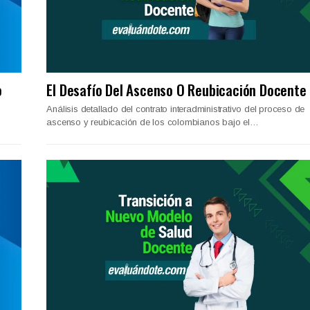
o
El Desafío Del Ascenso O Reubicación Docente
Análisis detallado del contrato interadministrativo del proceso de
ascenso y reubicación de los colombianos bajo el…