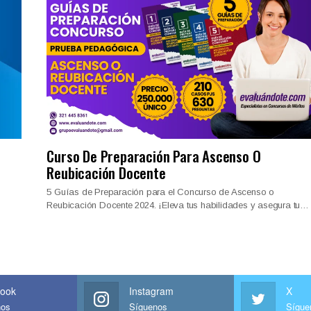
Curso De Preparación Para Ascenso O
Reubicación Docente
5 Guías de Preparación para el Concurso de Ascenso o
Reubicación Docente 2024. ¡Eleva tus habilidades y asegura tu…
ook
Instagram
X
nos
Síguenos
Sígue