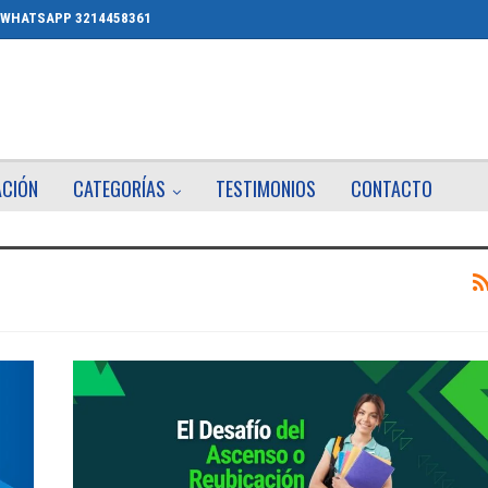
WHATSAPP 3214458361
ACIÓN
CATEGORÍAS
TESTIMONIOS
CONTACTO