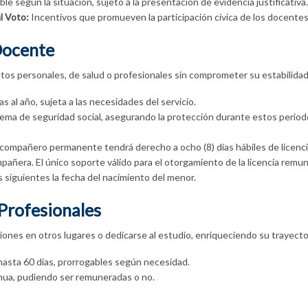
le según la situación, sujeto a la presentación de evidencia justificativa.
l Voto:
Incentivos que promueven la participación cívica de los docentes,
Docente
ntos personales, de salud o profesionales sin comprometer su estabilidad
s al año, sujeta a las necesidades del servicio.
ema de seguridad social, asegurando la protección durante estos periodos
compañero permanente tendrá derecho a ocho (8) días hábiles de licenci
pañera. El único soporte válido para el otorgamiento de la licencia remune
s siguientes la fecha del nacimiento del menor.
Profesionales
es en otros lugares o dedicarse al estudio, enriqueciendo su trayectori
 hasta 60 días, prorrogables según necesidad.
nua, pudiendo ser remuneradas o no.