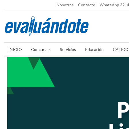
lunes, agosto 3, 2026
Nosotros
Contacto
WhatsApp 321
INICIO
Concursos
Servicios
Educación
CATEGO