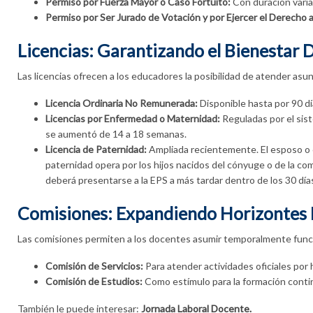
Permiso por Fuerza Mayor o Caso Fortuito:
Con duración variab
Permiso por Ser Jurado de Votación y por Ejercer el Derecho a
Licencias: Garantizando el Bienestar 
Las licencias ofrecen a los educadores la posibilidad de atender asu
Licencia Ordinaria No Remunerada:
Disponible hasta por 90 día
Licencias por Enfermedad o Maternidad:
Reguladas por el sist
se aumentó de 14 a 18 semanas.
Licencia de Paternidad:
Ampliada recientemente. El esposo o 
paternidad opera por los hijos nacidos del cónyuge o de la com
deberá presentarse a la EPS a más tardar dentro de los 30 día
Comisiones: Expandiendo Horizontes 
Las comisiones permiten a los docentes asumir temporalmente funcion
Comisión de Servicios:
Para atender actividades oficiales por
Comisión de Estudios:
Como estímulo para la formación conti
También le puede interesar:
Jornada Laboral Docente.