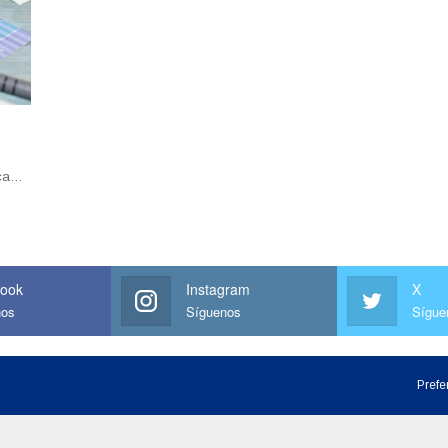
ica…
ook
Instagram
X
nos
Síguenos
Sígue
Prefe