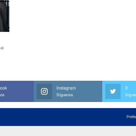
al
ook
Instagram
X
nos
Síguenos
Sígue
Prefe