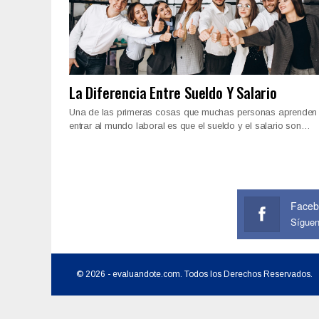
La Diferencia Entre Sueldo Y Salario
Una de las primeras cosas que muchas personas aprenden 
entrar al mundo laboral es que el sueldo y el salario son…
Faceb
Sígue
© 2026 - evaluandote.com. Todos los Derechos Reservados.