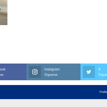
s
ook
Instagram
X
nos
Síguenos
Sígue
Prefe