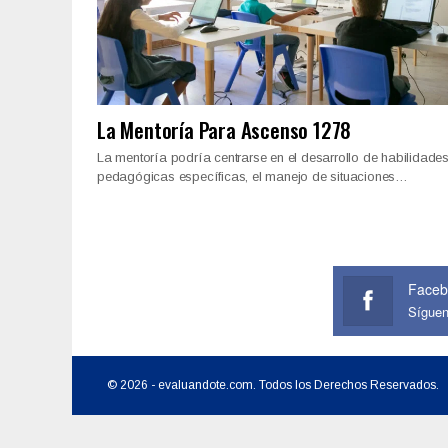
La Mentoría Para Ascenso 1278
La mentoría podría centrarse en el desarrollo de habilidade
pedagógicas específicas, el manejo de situaciones…
Faceb
Sígue
© 2026 - evaluandote.com. Todos los Derechos Reservados.