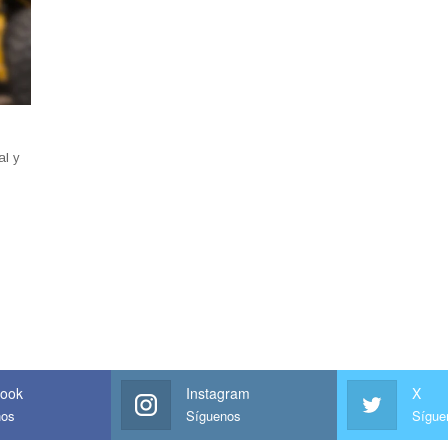
al y
ook
Instagram
X
nos
Síguenos
Sígue